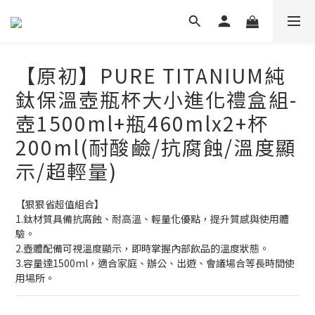
【原初】PURE TITANIUM純
鈦保溫壺瓶杯大小進化禮盒組-
壺1500ml+瓶460mlx2+杯
200ml(耐酸鹼/抗腐蝕/溫度顯
示/超輕量)
【狠狠省超值組合】
1.鈦材質具備抗腐蝕、耐高溫、輕量化優點，提升質感與使用體
驗。
2.壺體配備可視溫度顯示，即時掌握內部飲品的溫度狀態。
3.容量達1500ml，適合家庭、辦公、出遊、會議場合等長時間使
用場所。