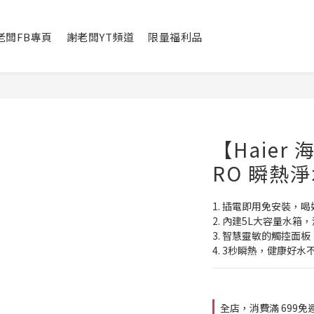
老闆FB專頁
謝老闆YT頻道
限量福利品
【Haier
RO 瞬熱淨
1. 插電即用免安裝，
2. 內建5L大容量水
3. 智慧靈敏的觸控面
4. 3秒瞬熱，健康好水
全店，消費滿 699免