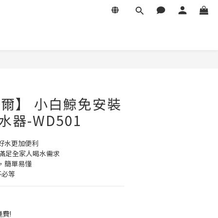
 海爾】 小白鯨免安裝
水器-WD501
喝好水更加便利
箱，滿足全家人喝水需求
板，簡單易懂
不必等
運費!