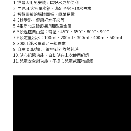
1. 插電即用免安裝，喝好水更加便利
2. 內建5L大容量水箱，滿足全家人喝水需求
3. 智慧靈敏的觸控面板，簡單易懂
4. 3秒瞬熱，健康好水不必等
5. 4重淨化去除餘氯/細菌/重金屬
6. 5段溫控自由選：常溫、45°C、65°C、80°C、90°C
7. 6段定量出水：100ml、200ml、300ml、400ml、500ml
8. 3000L淨水量滿足一年需求
9. 自主清洗功能，從裡到外依然純淨
10. 貼心記憶功能，自動儲存上次使用紀錄
11. 兒童安全鎖功能，不擔心兒童或寵物誤觸