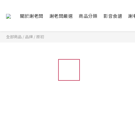
關於謝老闆
謝老闆嚴選
商品分類
影音食譜
謝
全部商品
/
品牌
/
原初