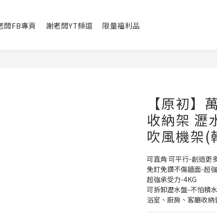
老闆FB專頁
謝老闆YT頻道
限量福利品
【原初】萬
收納架 瀝
吹風機架(
可直角 可平行-創造更
免釘免鑽不傷牆面-超
超強承受力-4KG
可拆卸瀝水盤-不怕積
浴室、廚房、客廳收納