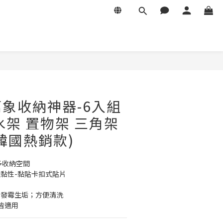
象收納神器-6入組
水架 置物架 三角架
韓國熱銷款)
多收納空間
強黏性-黏貼卡扣式貼片
水發霉生垢；方便清洗
皆適用