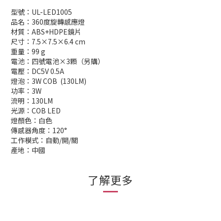
型號：UL-LED1005
品名：360度旋轉感應燈
材質：ABS+HDPE鏡片
尺寸：7.5×7.5×6.4 cm
重量：99 g
電池：四號電池×3顆（另購）
電壓：DC5V 0.5A
燈泡：3W COB (130LM)
功率：3W
流明：130LM
光源：COB LED
燈顏色：白色
傳感器角度：120°
工作模式：自動/開/關
產地：中國
了解更多