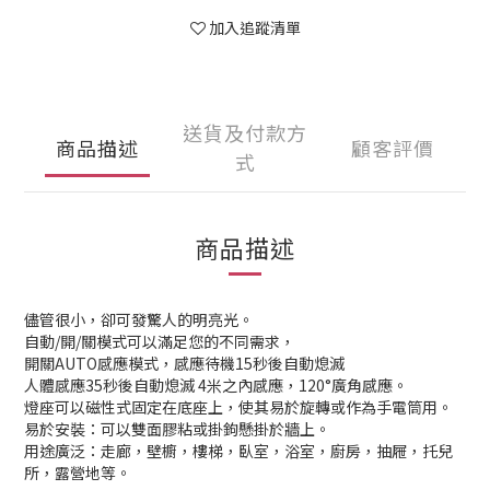
加入追蹤清單
送貨及付款方
商品描述
顧客評價
式
商品描述
儘管很小，卻可發驚人的明亮光。
自動/開/關模式可以滿足您的不同需求，
開關AUTO感應模式，感應待機15秒後自動熄滅
人體感應35秒後自動熄滅 4米之內感應，120°廣角感應。
燈座可以磁性式固定在底座上，使其易於旋轉或作為手電筒用。
易於安裝：可以雙面膠粘或掛鉤懸掛於牆上。
用途廣泛：走廊，壁櫥，樓梯，臥室，浴室，廚房，抽屜，托兒
所，露營地等。