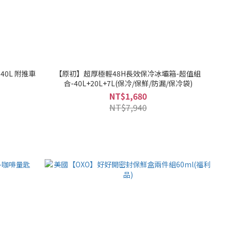
0L 附推車
【原初】超厚極輕48H長效保冷冰壩箱-超值組
合-40L+20L+7L(保冷/保鮮/防漏/保冷袋)
NT$1,680
NT$7,940