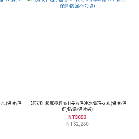
L(保冷/保
【原初】超厚極輕48H長效保冷冰壩箱-20L(保冷/保
鮮/防漏/保冷袋)
NT$690
NT$2,280