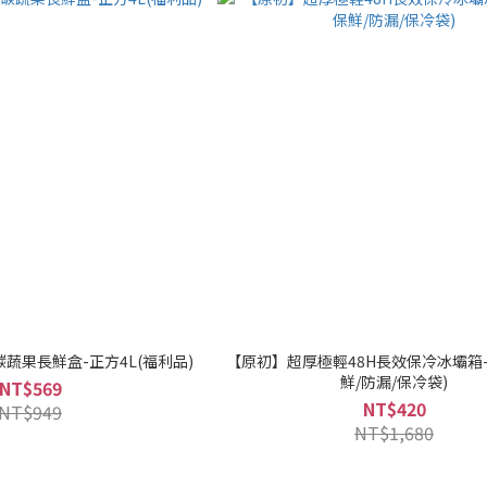
碳蔬果長鮮盒-正方4L(福利品)
【原初】超厚極輕48H長效保冷冰壩箱-7
鮮/防漏/保冷袋)
NT$569
NT$420
NT$949
NT$1,680