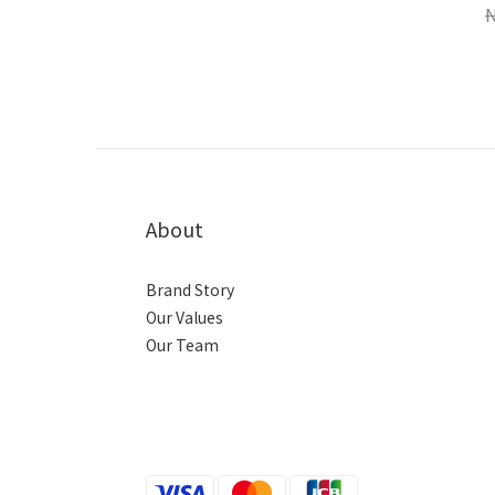
About
Brand Story
Our Values
Our Team