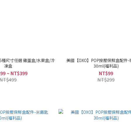
5種尺寸任選 雞蛋盒/水果盒/冷
美國【OXO】POP按壓保鮮盒配件
凍盒
30ml(福利品)
99 ~ NT$399
NT$99
NT$499
NT$299