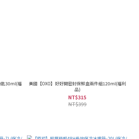
匙30ml(福
美國【OXO】好好開密封保鮮盒兩件組120ml(福利
品)
NT$315
NT$399