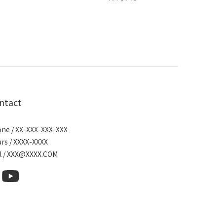
ntact
ne / XX-XXX-XXX-XXX
rs / XXXX-XXXX
l / XXX@XXXX.COM