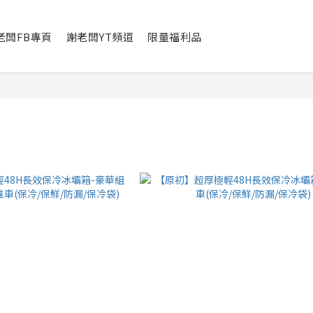
老闆FB專頁
謝老闆YT頻道
限量福利品