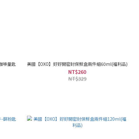
-咖啡量匙
美國【OXO】好好開密封保鮮盒兩件組60ml(福利品)
NT$260
NT$329