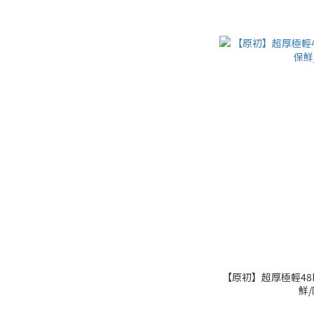
【原初】超厚極輕48H
鮮