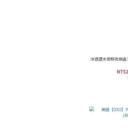
冰透瀝水保鮮收納盒 
NT$2