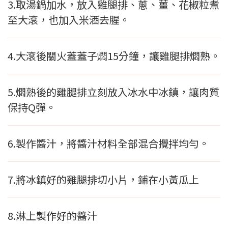
3.取湯鍋加水，放入雞腿排、蔥、薑、花椒粒煮
至大滾，也加入米酒去腥。
4.大滾後關火蓋蓋子燜15分鐘，讓雞腿排燜熟。
5.燜熟後的雞腿排立刻放入冰水中冰鎮，讓肉質
保持Q彈。
6.製作醬汁，將醬汁材料全部混合攪拌均勻。
7.將冰鎮好的雞腿排切小片，鋪在小黃瓜上
8.淋上製作好的醬汁