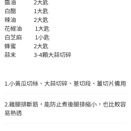
醬油 2大匙
白醋 1大匙
辣油 2大匙
花椒油 1大匙
白芝麻 1小匙
蜂蜜 2大匙
蒜末 3-4顆大蒜切碎
1.小黃瓜切絲、大蒜切碎、蔥切段、薑切片備用
2.雞腿排斷筋，能防止煮後腿排縮小，也比較容
易熟透