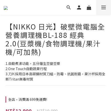
【NIKKO 日光】破壁微電腦全
營養調理機BL-188 經典
2.0(豆漿機/食物調理機/果汁
機/可加熱)
1.自動煮沸功能，五分鐘生豆變豆漿
2.One Touch自動蔬果行程
3.刀片採用日本高碳鋼材質刀組，防霉、抗菌耐磨，果汁杯採用全
新Tritan無毒材質
全店，消費滿 699免運費!
NT$12,900
NT$19,900