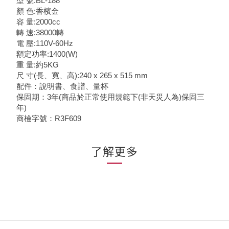
型 號:BL-188
顏 色:香檳金
容 量:2000cc
轉 速:38000轉
電 壓:110V-60Hz
額定功率:1400(W)
重 量:約5KG
尺 寸(長、寬、高):240 x 265 x 515 mm
配件：說明書、食譜、量杯
保固期：3年(商品於正常使用規範下(非天災人為)保固三
年)
商檢字號：R3F609
了解更多